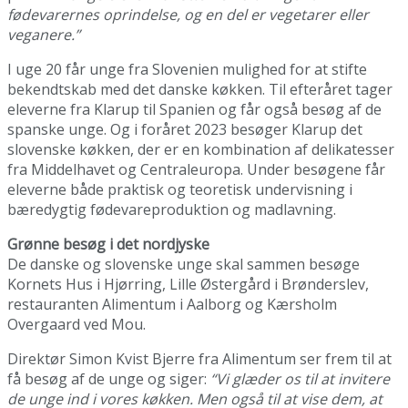
fødevarernes oprindelse, og en del er vegetarer eller
veganere.”
I uge 20 får unge fra Slovenien mulighed for at stifte
bekendtskab med det danske køkken. Til efteråret tager
eleverne fra Klarup til Spanien og får også besøg af de
spanske unge. Og i foråret 2023 besøger Klarup det
slovenske køkken, der er en kombination af delikatesser
fra Middelhavet og Centraleuropa. Under besøgene får
eleverne både praktisk og teoretisk undervisning i
bæredygtig fødevareproduktion og madlavning.
Grønne besøg i det nordjyske
De danske og slovenske unge skal sammen besøge
Kornets Hus i Hjørring, Lille Østergård i Brønderslev,
restauranten Alimentum i Aalborg og Kærsholm
Overgaard ved Mou.
Direktør Simon Kvist Bjerre fra Alimentum ser frem til at
få besøg af de unge og siger:
“Vi glæder os til at invitere
de unge ind i vores køkken. Men også til at vise dem, at