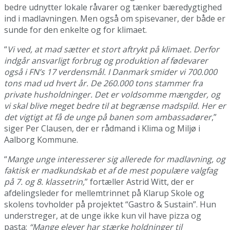
bedre udnytter lokale råvarer og tænker bæredygtighed
ind i madlavningen. Men også om spisevaner, der både er
sunde for den enkelte og for klimaet.
“
Vi ved, at mad sætter et stort aftrykt på klimaet. Derfor
indgår ansvarligt forbrug og produktion af fødevarer
også i FN’s 17 verdensmål. I Danmark smider vi 700.000
tons mad ud hvert år. De 260.000 tons stammer fra
private husholdninger. Det er voldsomme mængder, og
vi skal blive meget bedre til at begrænse madspild. Her er
det vigtigt at få de unge på banen som ambassadører
,”
siger Per Clausen, der er rådmand i Klima og Miljø i
Aalborg Kommune.
“
Mange unge interesserer sig allerede for madlavning, og
faktisk er madkundskab et af de mest populære valgfag
på 7. og 8. klassetrin,
” fortæller Astrid Witt, der er
afdelingsleder for mellemtrinnet på Klarup Skole og
skolens tovholder på projektet “Gastro & Sustain”. Hun
understreger, at de unge ikke kun vil have pizza og
pasta:
“Mange elever har stærke holdninger til