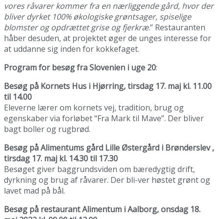
vores råvarer kommer fra en nærliggende gård, hvor der
bliver dyrket 100% økologiske grøntsager, spiselige
blomster og opdrættet grise og fjerkræ
.” Restauranten
håber desuden, at projektet øger de unges interesse for
at uddanne sig inden for kokkefaget.
Program for besøg fra Slovenien i uge 20
:
Besøg på Kornets Hus i Hjørring, tirsdag 17. maj kl. 11.00
til 14.00
Eleverne lærer om kornets vej, tradition, brug og
egenskaber via forløbet “Fra Mark til Mave”. Der bliver
bagt boller og rugbrød.
Besøg på Alimentums gård Lille Østergård i Brønderslev ,
tirsdag 17. maj kl. 14.30 til 17.30
Besøget giver baggrundsviden om bæredygtig drift,
dyrkning og brug af råvarer. Der bli-ver høstet grønt og
lavet mad på bål.
Besøg på restaurant Alimentum i Aalborg, onsdag 18.