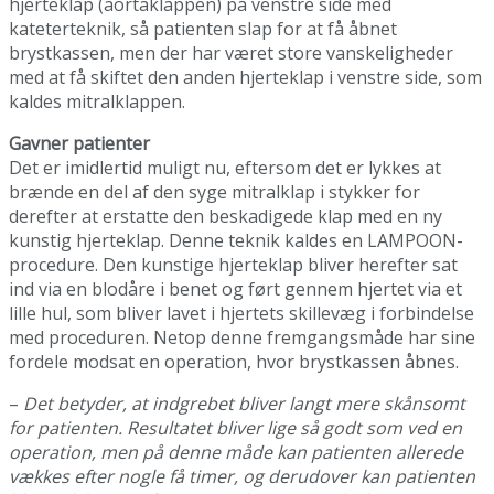
hjerteklap (aortaklappen) på venstre side med
kateterteknik, så patienten slap for at få åbnet
brystkassen, men der har været store vanskeligheder
med at få skiftet den anden hjerteklap i venstre side, som
kaldes mitralklappen.
Gavner patienter
Det er imidlertid muligt nu, eftersom det er lykkes at
brænde en del af den syge mitralklap i stykker for
derefter at erstatte den beskadigede klap med en ny
kunstig hjerteklap. Denne teknik kaldes en LAMPOON-
procedure. Den kunstige hjerteklap bliver herefter sat
ind via en blodåre i benet og ført gennem hjertet via et
lille hul, som bliver lavet i hjertets skillevæg i forbindelse
med proceduren. Netop denne fremgangsmåde har sine
fordele modsat en operation, hvor brystkassen åbnes.
–
Det betyder, at indgrebet bliver langt mere skånsomt
for patienten. Resultatet bliver lige så godt som ved en
operation, men på denne måde kan patienten allerede
vækkes efter nogle få timer, og derudover kan patienten