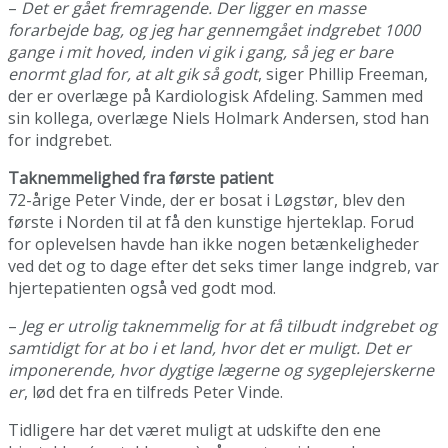
–
Det er gået fremragende. Der ligger en masse
forarbejde bag, og jeg har gennemgået indgrebet 1000
gange i mit hoved, inden vi gik i gang, så jeg er bare
enormt glad for, at alt gik så godt
, siger Phillip Freeman,
der er overlæge på Kardiologisk Afdeling. Sammen med
sin kollega, overlæge Niels Holmark Andersen, stod han
for indgrebet.
Taknemmelighed fra første patient
72-årige Peter Vinde, der er bosat i Løgstør, blev den
første i Norden til at få den kunstige hjerteklap. Forud
for oplevelsen havde han ikke nogen betænkeligheder
ved det og to dage efter det seks timer lange indgreb, var
hjertepatienten også ved godt mod.
–
Jeg er utrolig taknemmelig for at få tilbudt indgrebet og
samtidigt for at bo i et land, hvor det er muligt. Det er
imponerende, hvor dygtige lægerne og sygeplejerskerne
er
, lød det fra en tilfreds Peter Vinde.
Tidligere har det været muligt at udskifte den ene