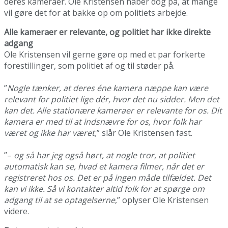
deres kameraer. Ole Kristensen håber dog på, at mange
vil gøre det for at bakke op om politiets arbejde.
Alle kameraer er relevante, og politiet har ikke direkte
adgang
Ole Kristensen vil gerne gøre op med et par forkerte
forestillinger, som politiet af og til støder på.
”
Nogle tænker, at deres éne kamera næppe kan være
relevant for politiet lige dér, hvor det nu sidder. Men det
kan det. Alle stationære kameraer er relevante for os. Dit
kamera er med til at indsnævre for os, hvor folk har
været og ikke har været,
” slår Ole Kristensen fast.
”–
og så har jeg også hørt, at nogle tror, at politiet
automatisk kan se, hvad et kamera filmer, når det er
registreret hos os. Det er på ingen måde tilfældet. Det
kan vi ikke. Så vi kontakter altid folk for at spørge om
adgang til at se optagelserne
,” oplyser Ole Kristensen
videre.