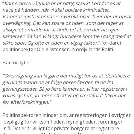
”
Kameraovervågning er et rigtig stærkt kort for os at
have på hånden, når vi skal opklare kriminalitet.
Kameraregistret er vores overblik over, hvor der er opsat
overvågning. Det kan spare os tiden, som det tager at
afsøge et område for at finde ud af, om der hænger
kameraer. Så kan vi langt hurtigere komme i gang med at
sikre spor. Og ofte er tiden en vigtig faktor
,” forklarer
politiinspektør Ole Kristensen, Nordjyllands Politi.
Han uddyber:
”Overvågning kan fx gøre det muligt for os at identificere
gerningsmænd og at følge deres færden til og fra
gerningsstedet. Så jo flere kameraer, vi har registreret i
vores system, jo mere effektivt og værdifuldt bliver det
for efterforskningen.”
Politiinspektøren minder om, at registreringen i øvrigt er
lovpligtig for virksomheder, myndigheder, foreninger
m.fl. Det er frivilligt for private borgere at registrere