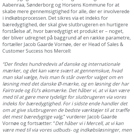
Aabenraa, Sønderborg og Horsens Kommune for at
skabe mere gennemsigtighed for alle, der er involverede
i indkøbsprocessen. Det sikres via et indeks for
bæredygtighed, der skal give slutbrugeren en hurtigere
forståelse af, hvor bæredygtigt et produkt er – noget,
der bliver udregnet på baggrund af en række parametre,
fortæller Jacob Gaarde Vornøe, der er Head of Sales &
Customer Success hos Mercell:
“Der findes hundredevis af danske og internationale
mærker, og det kan være svært at gennemskue, hvad
man skal vælge, hvis man fx står overfor valget om en
løsning med det danske Ø-mærke, og en løsning der har
Fairtrade og EU’s økomærke. Det håber vi, at vi kan være
med til at gøre mere tydeligt for slutbrugeren via vores
indeks for bæredygtighed. For i sidste ende handler det
om at give slutbrugeren de bedste værktøjer til at træffe
det mest bæredygtige valg
,” vurderer Jacob Gaarde
Vornøe og fortsætter: “
Det håber vi i Mercell, at vi kan
være med til via vores udbuds- og indkøbsløsninger, men