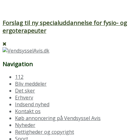
Forslag til ny specialuddannelse for fysio- og
ergoterapeuter
Navigation
112
Bliv meddeler
Det sker
Erhverv
Indsend nyhed
Kontakt os
Køb annoncering på Vendsyssel Avis
Nyheder
Rettigheder og copyright
Sport