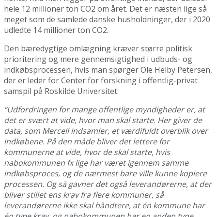
hele 12 millioner ton CO2 om året. Det er næsten lige så
meget som de samlede danske husholdninger, der i 2020
udledte 14 millioner ton CO2.
Den bæredygtige omlægning kræver større politisk
prioritering og mere gennemsigtighed i udbuds- og
indkøbsprocessen, hvis man spørger Ole Helby Petersen,
der er leder for Center for forskning i offentlig-privat
samspil på Roskilde Universitet:
“Udfordringen for mange offentlige myndigheder er, at
det er svært at vide, hvor man skal starte. Her giver de
data, som Mercell indsamler, et værdifuldt overblik over
indkøbene. På den måde bliver det lettere for
kommunerne at vide, hvor de skal starte, hvis
nabokommunen fx lige har været igennem samme
indkøbsproces, og de nærmest bare ville kunne kopiere
processen. Og så gavner det også leverandørerne, at der
bliver stillet ens krav fra flere kommuner, så
leverandørerne ikke skal håndtere, at én kommune har
én type krav, og nabokommunen har en anden type