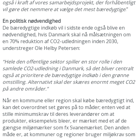
også i kraft af vores samarbejdsprojekt, der forhåbentligt
vil gøre det nemmere at vælge det mest bæredygtige
.”
En politisk nødvendighed
De bæredygtige indkøb vil i sidste ende også blive en
nødvendighed, hvis Danmark skal nå målsætningen om
en 70% reduktion af CO2-udledningen inden 2030,
understreger Ole Helby Petersen:
“Hele den offentlige sektor spiller en stor rolle i den
samlede CO2-udledning i Danmark, så det bliver centralt
også at prioritere de bæredygtige indkøb i den grønne
omstilling. Alternativt skal der skæres enormt meget CO2
på andre områder.”
Når en kommune eller region skal købe bæredygtigt ind,
kan det overordnet set gøres på to måder; enten ved at
stille minimumskrav til deres leverandører om at
produkter, eksempelvis bleer, er mærket med et af de
gængse miljømærker som fx Svanemærket. Den anden
måde er, at kommuner og regioner bruger miljøkrav som