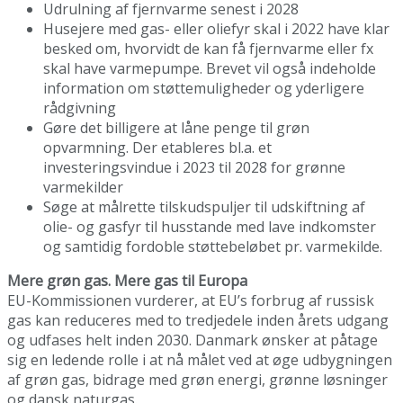
Udrulning af fjernvarme senest i 2028
Husejere med gas- eller oliefyr skal i 2022 have klar
besked om, hvorvidt de kan få fjernvarme eller fx
skal have varmepumpe. Brevet vil også indeholde
information om støttemuligheder og yderligere
rådgivning
Gøre det billigere at låne penge til grøn
opvarmning. Der etableres bl.a. et
investeringsvindue i 2023 til 2028 for grønne
varmekilder
Søge at målrette tilskudspuljer til udskiftning af
olie- og gasfyr til husstande med lave indkomster
og samtidig fordoble støttebeløbet pr. varmekilde.
Mere grøn gas. Mere gas til Europa
EU-Kommissionen vurderer, at EU’s forbrug af russisk
gas kan reduceres med to tredjedele inden årets udgang
og udfases helt inden 2030. Danmark ønsker at påtage
sig en ledende rolle i at nå målet ved at øge udbygningen
af grøn gas, bidrage med grøn energi, grønne løsninger
og dansk naturgas.