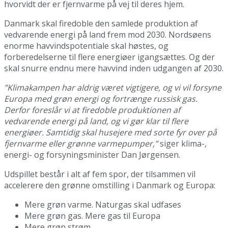
hvorvidt der er fjernvarme på vej til deres hjem.
Danmark skal firedoble den samlede produktion af
vedvarende energi på land frem mod 2030. Nordsøens
enorme havvindspotentiale skal høstes, og
forberedelserne til flere energiøer igangsættes. Og der
skal snurre endnu mere havvind inden udgangen af 2030.
”Klimakampen har aldrig været vigtigere, og vi vil forsyne
Europa med grøn energi og fortrænge russisk gas.
Derfor foreslår vi at firedoble produktionen af
vedvarende energi på land, og vi gør klar til flere
energiøer. Samtidig skal husejere med sorte fyr over på
fjernvarme eller grønne varmepumper,”
siger klima-,
energi- og forsyningsminister Dan Jørgensen.
Udspillet består i alt af fem spor, der tilsammen vil
accelerere den grønne omstilling i Danmark og Europa:
Mere grøn varme. Naturgas skal udfases
Mere grøn gas. Mere gas til Europa
Mere grøn strøm