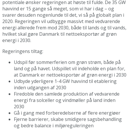
potentiale ønsker regeringen at høste til fulde. De 35 GW
havvind er 15 gange så meget, som vi har i dag – og
svarer desuden nogenlunde til det, vi så på globalt plan i
2020. Regeringen vil udbygge massivt med vedvarende
energi allerede frem mod 2030, både til lands og til vands,
hvilket skal gøre Danmark til nettoeksportør af grøn
energi i 2030.
Regeringens tiltag:
Udspil før sommerferien om grøn strøm, både på
land og på havet. Udspillet vil indeholde en plan for,
at Danmark er nettoeksportør af grøn energi i 2030
Udbyde yderligere 1-4 GW havvind til etablering
inden udgangen af 2030
Firedoble den samlede produktion af vedvarende
energi fra solceller og vindmøller på land inden
2030
Gå i gang med forberedelserne af flere energiøer
Fjerne barrierer, skabe smidigere sagsbehandling
og bedre balance i miljøreguleringen