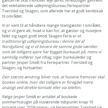
gæsterne skal fremover leje deres ferieboliger gennem
det veletablerede udlejningsbureau Feriepartner
Tversted og Skagen, som allerede har et godt kendskab
til området.
Vi er vant til at håndtere mange stamgæster i området,
og vi vil gøre alt, hvad vi kan for, at gæster og husejere
føler sig taget godt imod. Skagen Ferie er et
traditionsrigt udlejningsbureau i denne del af
Nordjylland, og vi vil bevare de samme gode værdier,
som de tidligere ejere har bygget bureauet på, mens vi
samtidig indfører nye tiltag
, siger bureauleder og
partner Jesper Smidt fra Feriepartner Tversted og
Skagen, og fortsætter:
Den største ændring bliver nok, at husene fremover skal
bookes online, hvor det tidligere er foregået mere
analogt ved direkte kontakt eller via telefon.
Ifølge Jesper Smidt er antallet af bookede
sommerhusuger på nuværende tidspunkt knap 10
procent over 2019-niveau, og Feriepartner Tversted og