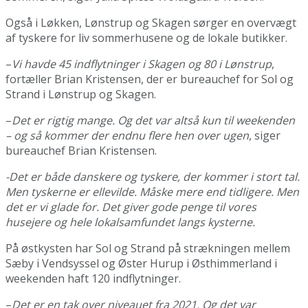
Også i Løkken, Lønstrup og Skagen sørger en overvægt
af tyskere for liv sommerhusene og de lokale butikker.
–
Vi havde 45 indflytninger i Skagen og 80 i Lønstrup
,
fortæller Brian Kristensen, der er bureauchef for Sol og
Strand i Lønstrup og Skagen.
–
Det er rigtig mange. Og det var altså kun til weekenden
– og så kommer der endnu flere hen over ugen
, siger
bureauchef Brian Kristensen.
-Det er både danskere og tyskere, der kommer i stort tal.
Men tyskerne er ellevilde. Måske mere end tidligere. Men
det er vi glade for. Det giver gode penge til vores
husejere og hele lokalsamfundet langs kysterne.
På østkysten har Sol og Strand på strækningen mellem
Sæby i Vendsyssel og Øster Hurup i Østhimmerland i
weekenden haft 120 indflytninger.
–
Det er en tak over niveauet fra 2021. Og det var