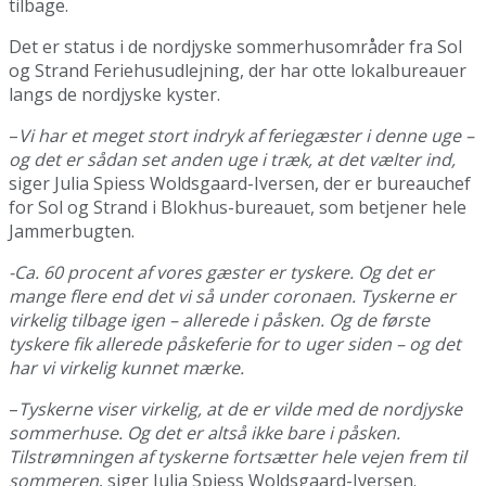
tilbage.
Det er status i de nordjyske sommerhusområder fra Sol
og Strand Feriehusudlejning, der har otte lokalbureauer
langs de nordjyske kyster.
–
Vi har et meget stort indryk af feriegæster i denne uge –
og det er sådan set anden uge i træk, at det vælter ind,
siger Julia Spiess Woldsgaard-Iversen, der er bureauchef
for Sol og Strand i Blokhus-bureauet, som betjener hele
Jammerbugten.
-Ca. 60 procent af vores gæster er tyskere. Og det er
mange flere end det vi så under coronaen. Tyskerne er
virkelig tilbage igen – allerede i påsken. Og de første
tyskere fik allerede påskeferie for to uger siden – og det
har vi virkelig kunnet mærke.
–
Tyskerne viser virkelig, at de er vilde med de nordjyske
sommerhuse. Og det er altså ikke bare i påsken.
Tilstrømningen af tyskerne fortsætter hele vejen frem til
sommeren
, siger Julia Spiess Woldsgaard-Iversen.