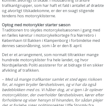
kommet alvorligt til skade. I modsætning til andre
trafikantgrupper, som har haft et fald i antallet af dræbte
og alvorligt tilskadekomne, er der en svagt stigende
tendens hos motorcyklisterne.
Optog med motorcykler starter sæson
Traditionen tro skydes motorcykelsæsonen i gang med
en fælles køretur i motorcykelkortege fra Nørrebro i
København til Bakken i Klampenborg i forbindelse med
dennes sæsonåbning, som i år er den 8. april.
Det er et arrangement, som normalt tiltrækker mange
hundrede motorcyklister fra hele landet, og hvor
Nordsjællands Politi assisterer for at bidrage til en sikker
afvikling af trafikken.
–
Med så mange trafikanter samlet et sted øges risikoen
for, at nogen bryder færdselsloven, og vi har da også
bødeblokken med os. Vi håber dog, at vi igen i år oplever
motorcyklister, der overholder færdselsloven, kører efter
forholdene og viser hensyn til hinanden, for sådan plejer
det at forløbe
, siger politiinspektør Uffe Stormly fra