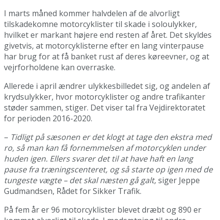
I marts måned kommer halvdelen af de alvorligt
tilskadekomne motorcyklister til skade i soloulykker,
hvilket er markant højere end resten af året. Det skyldes
givetvis, at motorcyklisterne efter en lang vinterpause
har brug for at få banket rust af deres køreevner, og at
vejrforholdene kan overraske.
Allerede i april ændrer ulykkesbilledet sig, og andelen af
krydsulykker, hvor motorcyklister og andre trafikanter
støder sammen, stiger. Det viser tal fra Vejdirektoratet
for perioden 2016-2020.
–
Tidligt på sæsonen er det klogt at tage den ekstra med
ro, så man kan få fornemmelsen af motorcyklen under
huden igen. Ellers svarer det til at have haft en lang
pause fra træningscenteret, og så starte op igen med de
tungeste vægte – det skal næsten gå galt,
siger Jeppe
Gudmandsen, Rådet for Sikker Trafik.
På fem år er 96 motorcyklister blevet dræbt og 890 er