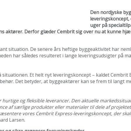
Den nordjyske byg
leveringskoncept, d
uger på specialtil
 aktører. Derfor glæder Cembrit sig over nu at kunne hjæl
ant situation. De senere års heftige byggeaktivitet har nem
eden har således resulteret i lange leveringsudsigter på ma
tuationen. Et helt nyt leveringskoncept – kaldet Cembrit E
lbehør. Det betyder, at byggeaktører kan se frem til langt m
 hurtige og fleksible leverancer. Den aktuelle markedssituati
e af særlige produkter eller materialer til dele af projektet.
præsentere vores Cembrit Express-leveringskoncept, der skal
aard Larsen.
kter og sikre grønnere forsyningskæder