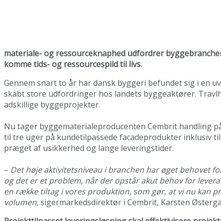
materiale- og ressourceknaphed udfordrer byggebranchens
komme tids- og ressourcespild til livs.
Gennem snart to år har dansk byggeri befundet sig i en uv
skabt store udfordringer hos landets byggeaktører. Travlh
adskillige byggeprojekter.
Nu tager byggematerialeproducenten Cembrit handling på si
til tre uger på kundetilpassede facadeprodukter inklusiv ti
præget af usikkerhed og lange leveringstider.
–
Det høje aktivitetsniveau i branchen har øget behovet for
og det er et problem, når der opstår akut behov for leveranc
en række tiltag i vores produktion, som gør, at vi nu kan 
volumen,
sigermarkedsdirektør i Cembrit, Karsten Østerg
Projekttilpasset leveringsløsning skal effektivisere proje