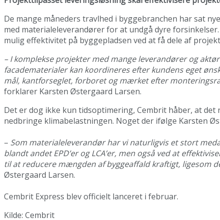
De mange måneders travlhed i byggebranchen har sat nye k
med materialeleverandører for at undgå dyre forsinkelser.
mulig effektivitet på byggepladsen ved at få dele af projekte
– I komplekse projekter med mange leverandører og aktører k
facadematerialer kan koordineres efter kundens eget ønske 
mål, kantforseglet, forboret og mærket efter monteringsræ
forklarer Karsten Østergaard Larsen.
Det er dog ikke kun tidsoptimering, Cembrit håber, at det
nedbringe klimabelastningen. Noget der ifølge Karsten Ø
–
Som materialeleverandør har vi naturligvis et stort meda
blandt andet EPD’er og LCA’er, men også ved at effektivis
til at reducere mængden af byggeaffald kraftigt, ligesom 
Østergaard Larsen.
Cembrit Express blev officielt lanceret i februar.
Kilde: Cembrit