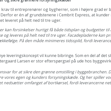
rav til entreprenører og bygherrer, som i højere grad er b
 Derfor er én af grundstenene i Cembrit Express, at kunder 
t leveret på helt ned til tre uger.
an forsinkelser hurtigt få både tidsplan og budgetter til at
og leveres på helt ned til tre uger. Facadepladerne kan pro
kkefølge. På den måde minimeres tidsspild, fordi leverance
 nye leveringskoncept vil kunne bibringe. Som en del af det
stergaard Larsen er stor efterspørgsel på ude hos byggevi
nsvar for at sikre den grønne omstilling i byggebranchen. D
ere vores egen og kunders forsyningskæde. Og her spiller vo
det nedsætter omfanget af bortkørsel, fordi leverancerne ne