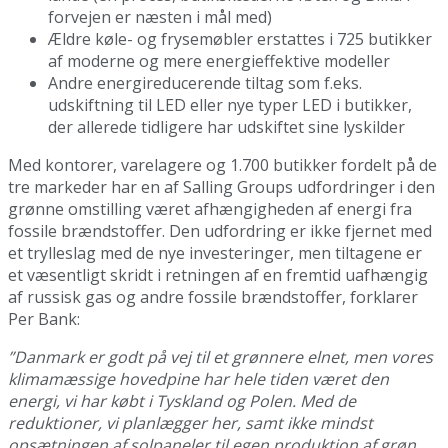
forvejen er næsten i mål med)
Ældre køle- og frysemøbler erstattes i 725 butikker
af moderne og mere energieffektive modeller
Andre energireducerende tiltag som f.eks.
udskiftning til LED eller nye typer LED i butikker,
der allerede tidligere har udskiftet sine lyskilder
Med kontorer, varelagere og 1.700 butikker fordelt på de
tre markeder har en af Salling Groups udfordringer i den
grønne omstilling været afhængigheden af energi fra
fossile brændstoffer. Den udfordring er ikke fjernet med
et trylleslag med de nye investeringer, men tiltagene er
et væsentligt skridt i retningen af en fremtid uafhængig
af russisk gas og andre fossile brændstoffer, forklarer
Per Bank:
”Danmark er godt på vej til et grønnere elnet, men vores
klimamæssige hovedpine har hele tiden været den
energi, vi har købt i Tyskland og Polen. Med de
reduktioner, vi planlægger her, samt ikke mindst
opsætningen af solpaneler til egen produktion af grøn