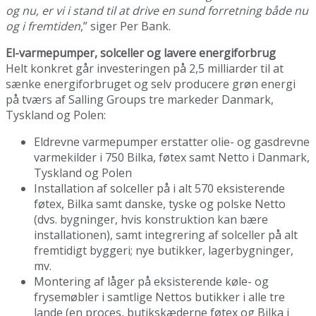
og nu, er vi i stand til at drive en sund forretning både nu
og i fremtiden
,” siger Per Bank.
El-varmepumper, solceller og lavere energiforbrug
Helt konkret går investeringen på 2,5 milliarder til at
sænke energiforbruget og selv producere grøn energi
på tværs af Salling Groups tre markeder Danmark,
Tyskland og Polen:
Eldrevne varmepumper erstatter olie- og gasdrevne
varmekilder i 750 Bilka, føtex samt Netto i Danmark,
Tyskland og Polen
Installation af solceller på i alt 570 eksisterende
føtex, Bilka samt danske, tyske og polske Netto
(dvs. bygninger, hvis konstruktion kan bære
installationen), samt integrering af solceller på alt
fremtidigt byggeri; nye butikker, lagerbygninger,
mv.
Montering af låger på eksisterende køle- og
frysemøbler i samtlige Nettos butikker i alle tre
lande (en proces, butikskæderne føtex og Bilka i