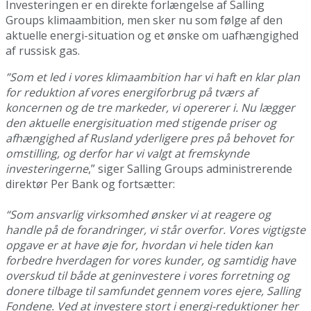
Investeringen er en direkte forlængelse af Salling
Groups klimaambition, men sker nu som følge af den
aktuelle energi-situation og et ønske om uafhængighed
af russisk gas.
”Som et led i vores klimaambition har vi haft en klar plan
for reduktion af vores energiforbrug på tværs af
koncernen og de tre markeder, vi opererer i. Nu lægger
den aktuelle energisituation med stigende priser og
afhængighed af Rusland yderligere pres på behovet for
omstilling, og derfor har vi valgt at fremskynde
investeringerne
,” siger Salling Groups administrerende
direktør Per Bank og fortsætter:
“Som ansvarlig virksomhed ønsker vi at reagere og
handle på de forandringer, vi står overfor. Vores vigtigste
opgave er at have øje for, hvordan vi hele tiden kan
forbedre hverdagen for vores kunder, og samtidig have
overskud til både at geninvestere i vores forretning og
donere tilbage til samfundet gennem vores ejere, Salling
Fondene. Ved at investere stort i energi-reduktioner her