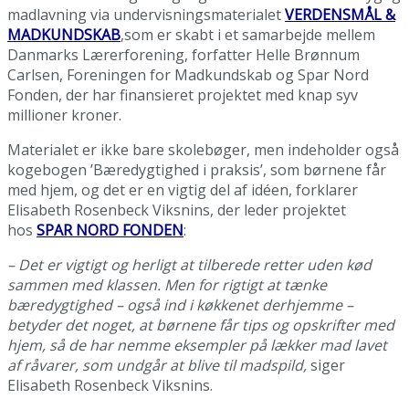
madlavning via undervisningsmaterialet
VERDENSMÅL &
MADKUNDSKAB
,som er skabt i et samarbejde mellem
Danmarks Lærerforening, forfatter Helle Brønnum
Carlsen, Foreningen for Madkundskab og Spar Nord
Fonden, der har finansieret projektet med knap syv
millioner kroner.
Materialet er ikke bare skolebøger, men indeholder også
kogebogen ’Bæredygtighed i praksis’, som børnene får
med hjem, og det er en vigtig del af idéen, forklarer
Elisabeth Rosenbeck Viksnins, der leder projektet
hos
SPAR NORD FONDEN
:
– Det er vigtigt og herligt at tilberede retter uden kød
sammen med klassen. Men for rigtigt at tænke
bæredygtighed – også ind i køkkenet derhjemme –
betyder det noget, at børnene får tips og opskrifter med
hjem, så de har nemme eksempler på lækker mad lavet
af råvarer, som undgår at blive til madspild,
siger
Elisabeth Rosenbeck Viksnins.