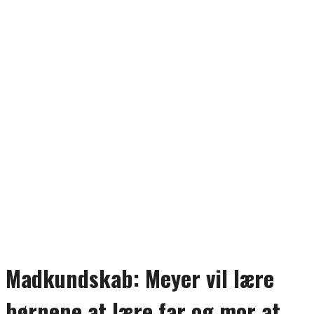
Madkundskab: Meyer vil lære
børnene at lære far og mor at