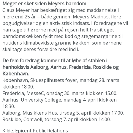
Meget er sket siden Meyers barndom
Claus Meyer har beskæftiget sig med maddannelse i
mere end 25 år – både gennem Meyers Madhus, flere
bogudgivelser og en aktivistisk indsats. I foredragene vil
han tage tilhørerne med på rejsen helt fra sit eget
barndomskøkken fyldt med kød og stegemargarine til
nutidens klimabevidste grønne køkken, som børnene
skal tage deres forældre med ind i.
De fem foredrag kommer til at løbe af stablen i
henholdsvis Aalborg, Aarhus, Fredericia, Roskilde og
København.
København, Skuespilhusets foyer, mandag 28. marts
klokken 18.00.
Fredericia, MesseC, onsdag 30. marts klokken 15.00.
Aarhus, University College, mandag 4. april klokken
18.30.
Aalborg, Musikkens Hus, tirsdag 5. april klokken 17.00.
Roskilde, Comwell, torsdag 7. april klokken 14.00.
Kilde: Epicent Public Relations