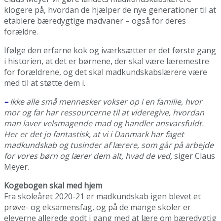
klogere på, hvordan de hjælper de nye generationer til at
etablere bæredygtige madvaner – også for deres
forældre.
Ifølge den erfarne kok og iværksætter er det første gang
i historien, at det er børnene, der skal være læremestre
for forældrene, og det skal madkundskabslærere være
med til at støtte dem i.
–
Ikke alle små mennesker vokser op i en familie, hvor
mor og far har ressourcerne til at videregive, hvordan
man laver velsmagende mad og handler ansvarsfuldt.
Her er det jo fantastisk, at vi i Danmark har faget
madkundskab og tusinder af lærere, som går på arbejde
for vores børn og lærer dem alt, hvad de ved,
siger Claus
Meyer.
Kogebogen skal med hjem
Fra skoleåret 2020-21 er madkundskab igen blevet et
prøve- og eksamensfag, og på de mange skoler er
eleverne allerede godt i gang med at lære om bæredygtig