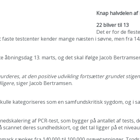
Knap halvdelen af 
22 bliver til 13
Det er for de fles
t faste testcenter kender mange næsten i søvne, men fra 14. 
ste åbningsdag 13. marts, og det skal ifølge Jacob Bertrams
t vurderes, at den positive udvikling fortsætter grundet sti
ligere
, siger Jacob Bertramsen.
e skulle kategoriseres som en samfundskritisk sygdom, og i 
dskalering af PCR-test, som bygger på antallet af tests, de
 scannet deres sundhedskort, og det tal ligger på et niveau, 
anmark sænkes fra 140.000 til 100.000 prøvetagninger. Trods 