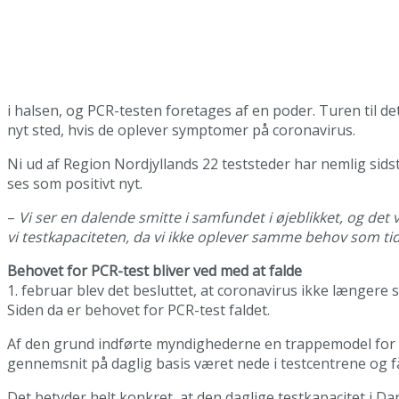
i halsen, og PCR-testen foretages af en poder. Turen til de
nyt sted, hvis de oplever symptomer på coronavirus.
Ni ud af Region Nordjyllands 22 teststeder har nemlig sid
ses som positivt nyt.
–
Vi ser en dalende smitte i samfundet i øjeblikket, og de
vi testkapaciteten, da vi ikke oplever samme behov som tid
Behovet for PCR-test bliver ved med at falde
1. februar blev det besluttet, at coronavirus ikke længer
Siden da er behovet for PCR-test faldet.
Af den grund indførte myndighederne en trappemodel for ne
gennemsnit på daglig basis været nede i testcentrene og få
Det betyder helt konkret, at den daglige testkapacitet i D