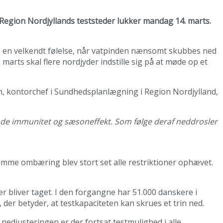
Region Nordjyllands teststeder lukker mandag 14. marts.
te en velkendt følelse, når vatpinden nænsomt skubbes ned
marts skal flere nordjyder indstille sig på at møde op et
en, kontorchef i Sundhedsplanlægning i Region Nordjylland,
gende immunitet og sæsoneffekt. Som følge deraf neddrosler
samme ombæring blev stort set alle restriktioner ophævet.
r bliver taget. I den forgangne har 51.000 danskere i
der betyder, at testkapaciteten kan skrues et trin ned.
nedjusteringen er der fortsat testmulighed i alle