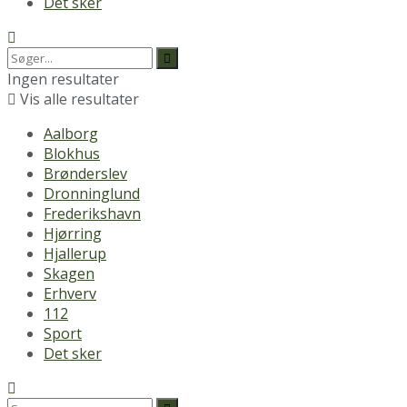
Det sker
Ingen resultater
Vis alle resultater
Aalborg
Blokhus
Brønderslev
Dronninglund
Frederikshavn
Hjørring
Hjallerup
Skagen
Erhverv
112
Sport
Det sker