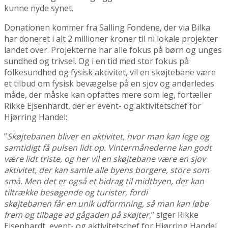
kunne nyde synet.
Donationen kommer fra Salling Fondene, der via Bilka
har doneret i alt 2 millioner kroner til ni lokale projekter
landet over. Projekterne har alle fokus på børn og unges
sundhed og trivsel. Og i en tid med stor fokus på
folkesundhed og fysisk aktivitet, vil en skøjtebane være
et tilbud om fysisk bevægelse på en sjov og anderledes
måde, der måske kan opfattes mere som leg, fortæller
Rikke Ejsenhardt, der er event- og aktivitetschef for
Hjørring Handel:
”
Skøjtebanen bliver en aktivitet, hvor man kan lege og
samtidigt få pulsen lidt op. Vintermånederne kan godt
være lidt triste, og her vil en skøjtebane være en sjov
aktivitet, der kan samle alle byens borgere, store som
små. Men det er også et bidrag til midtbyen, der kan
tiltrække besøgende og turister, fordi
skøjtebanen får en unik udformning, så man kan løbe
frem og tilbage ad gågaden på skøjter
,” siger Rikke
Ejsenhardt, event- og aktivitetschef for Hjørring Handel.