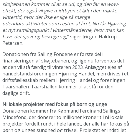
skøjtebanen kommer til at se ud, og den får en wow-
effekt, der også vil give midtbyen et løft i den mørke
vintertid, hvor der ikke er lige så mange
udendørs aktiviteter som resten af året. Nu får Hjørring
et nyt samlingspunkt i vintermånederne, hvor man kan
have det sjovt og bevæge sig
,” siger Jørgen Haldrup
Petersen.
Donationen fra Salling Fondene er første del i
finansieringen af skøjtebanen, og lige nu forventes det,
at den vil stå færdig til vinteren 2023. Anlægget ejes af
handelstandsforeningen Hjørring Handel, men drives i et
driftsfællesskab mellem Hjørring Handel og foreningen
Taarshallen. Taarshallen kommer til at stå for den
daglige drift.
Ni lokale projekter med fokus på børn og unge
Donationen kommer fra Købmand Ferdinand Sallings
Mindefond, der donerer to millioner kroner til ni lokale
projekter fordelt rundt i hele landet, der alle har fokus på
børn og unges sundhed og trivsel. Projektet er indstillet