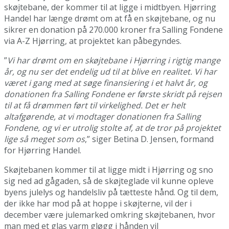
skøjtebane, der kommer til at ligge i midtbyen. Hjørring
Handel har længe drømt om at få en skøjtebane, og nu
sikrer en donation på 270.000 kroner fra Salling Fondene
via A-Z Hjørring, at projektet kan påbegyndes.
”
Vi har drømt om en skøjtebane i Hjørring i rigtig mange
år, og nu ser det endelig ud til at blive en realitet. Vi har
været i gang med at søge finansiering i et halvt år, og
donationen fra Salling Fondene er første skridt på rejsen
til at få drømmen ført til virkelighed. Det er helt
altafgørende, at vi modtager donationen fra Salling
Fondene, og vi er utrolig stolte af, at de tror på projektet
lige så meget som os
,” siger Betina D. Jensen, formand
for Hjørring Handel.
Skøjtebanen kommer til at ligge midt i Hjørring og sno
sig ned ad gågaden, så de skøjteglade vil kunne opleve
byens julelys og handelsliv på tætteste hånd. Og til dem,
der ikke har mod på at hoppe i skøjterne, vil der i
december være julemarked omkring skøjtebanen, hvor
man med et glas varm gløgg i hånden vil