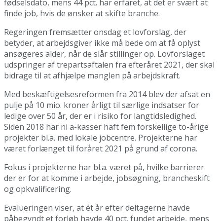
fødselsdato, mens 44 pct. har erfaret, at det er svært at
finde job, hvis de ønsker at skifte branche.
Regeringen fremsætter onsdag et lovforslag, der
betyder, at arbejdsgiver ikke må bede om at få oplyst
ansøgeres alder, når de slår stillinger op. Lovforslaget
udspringer af trepartsaftalen fra efteråret 2021, der skal
bidrage til at afhjælpe manglen på arbejdskraft.
Med beskæftigelsesreformen fra 2014 blev der afsat en
pulje på 10 mio. kroner årligt til særlige indsatser for
ledige over 50 år, der er i risiko for langtidsledighed.
Siden 2018 har ni a-kasser haft fem forskellige to-årige
projekter bl.a. med lokale jobcentre. Projekterne har
været forlænget til foråret 2021 på grund af corona.
Fokus i projekterne har bl.a. været på, hvilke barrierer
der er for at komme i arbejde, jobsøgning, brancheskift
og opkvalificering.
Evalueringen viser, at ét år efter deltagerne havde
påbegyndt et forløb havde 40 pct. fundet arbejde, mens