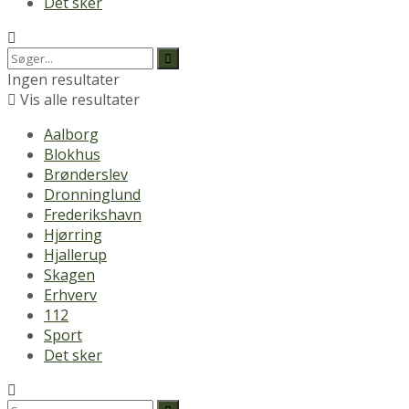
Det sker
Ingen resultater
Vis alle resultater
Aalborg
Blokhus
Brønderslev
Dronninglund
Frederikshavn
Hjørring
Hjallerup
Skagen
Erhverv
112
Sport
Det sker