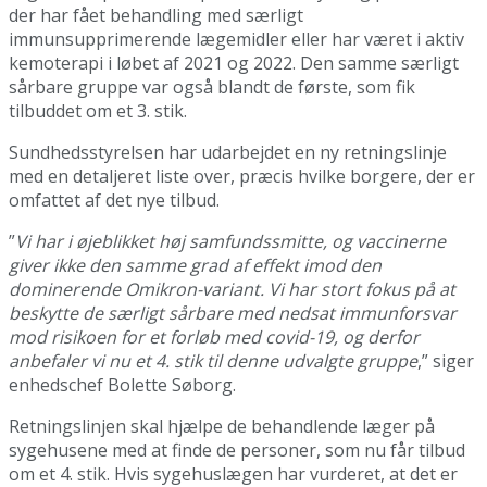
der har fået behandling med særligt
immunsupprimerende lægemidler eller har været i aktiv
kemoterapi i løbet af 2021 og 2022. Den samme særligt
sårbare gruppe var også blandt de første, som fik
tilbuddet om et 3. stik.
Sundhedsstyrelsen har udarbejdet en ny retningslinje
med en detaljeret liste over, præcis hvilke borgere, der er
omfattet af det nye tilbud.
”
Vi har i øjeblikket høj samfundssmitte, og vaccinerne
giver ikke den samme grad af effekt imod den
dominerende Omikron-variant. Vi har stort fokus på at
beskytte de særligt sårbare med nedsat immunforsvar
mod risikoen for et forløb med covid-19, og derfor
anbefaler vi nu et 4. stik til denne udvalgte gruppe
,” siger
enhedschef Bolette Søborg.
Retningslinjen skal hjælpe de behandlende læger på
sygehusene med at finde de personer, som nu får tilbud
om et 4. stik. Hvis sygehuslægen har vurderet, at det er