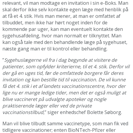
relevant, vil man modtage en invitation i sin e-Boks. Man
skal derfor ikke selv kontakte egen læge med henblik på
at få et 4. stik. Hvis man mener, at man er omfattet af
tilbuddet, men ikke har hørt noget inden for de
kommende par uger, kan man eventuelt kontakte den
sygehusafdeling, hvor man normalt er tilknyttet. Man
kan også tale med den behandlende læge på sygehuset,
næste gang man er til kontrol eller behandling.
”
Sygehuslægerne vil fra i dag begynde at visitere de
patienter, som opfylder kriterierne, til et 4. stik. Derfor vil
der gå en uges tid, før de omfattede borgere får deres
invitation og kan bestille tid til vaccination. De vil kunne
få det 4. stik i et af landets vaccinationscentre, hvor der
lige nu er mange ledige tider, men det er også muligt at
blive vaccineret på udvalgte apoteker og nogle
praktiserende læger eller ved de private
vaccinationstilbud
,” siger enhedschef Bolette Søborg.
Man vil blive tilbudt samme vaccinetype, som man fik ved
tidligere vaccinationer; enten BioNTech-Pfizer eller