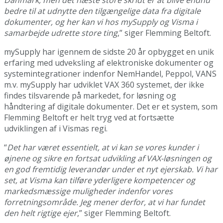
bedre til at udnytte den tilgængelige data fra digitale
dokumenter, og her kan vi hos mySupply og Visma i
samarbejde udrette store ting
,” siger Flemming Beltoft.
mySupply har igennem de sidste 20 år opbygget en unik
erfaring med udveksling af elektroniske dokumenter og
systemintegrationer indenfor NemHandel, Peppol, VANS
m.v. mySupply har udviklet VAX 360 systemet, der ikke
findes tilsvarende på markedet, for løsning og
håndtering af digitale dokumenter. Det er et system, som
Flemming Beltoft er helt tryg ved at fortsætte
udviklingen af i Vismas regi.
“
Det har været essentielt, at vi kan se vores kunder i
øjnene og sikre en fortsat udvikling af VAX-løsningen og
en god fremtidig leverandør under et nyt ejerskab. Vi har
set, at Visma kan tilføre yderligere kompetencer og
markedsmæssige muligheder indenfor vores
forretningsområde. Jeg mener derfor, at vi har fundet
den helt rigtige ejer
,” siger Flemming Beltoft.