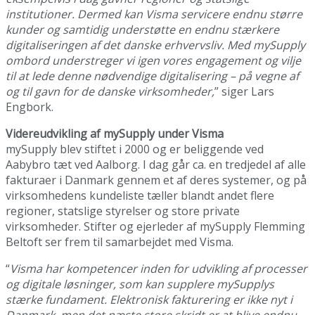
institutioner. Dermed kan Visma servicere endnu større
kunder og samtidig understøtte en endnu stærkere
digitaliseringen af det danske erhvervsliv. Med mySupply
ombord understreger vi igen vores engagement og vilje
til at lede denne nødvendige digitalisering – på vegne af
og til gavn for de danske virksomheder,
” siger Lars
Engbork.
Videreudvikling af mySupply under Visma
mySupply blev stiftet i 2000 og er beliggende ved
Aabybro tæt ved Aalborg. I dag går ca. en tredjedel af alle
fakturaer i Danmark gennem et af deres systemer, og på
virksomhedens kundeliste tæller blandt andet flere
regioner, statslige styrelser og store private
virksomheder. Stifter og ejerleder af mySupply Flemming
Beltoft ser frem til samarbejdet med Visma.
“
Visma har kompetencer inden for udvikling af processer
og digitale løsninger, som kan supplere mySupplys
stærke fundament. Elektronisk fakturering er ikke nyt i
Danmark, men det næste store skridt er at blive endnu