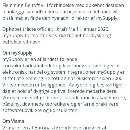
Flemming Beltoft vil i forbindelse med opkøbet desuden
planlægge sin udtræden af arbejdsmarkedet, men vil
bistå med at finde den nye adm. direktør af mySupply.
Opkøbet trådte officielt i kraft fra 11 januar 2022.
mySupply fortsætter sit virke fra det nordjyske og
beholder sit navn.
Om mySupply
mySupply er én af landets førende
konsulentvirksomheder og leverandør af løsninger til
elektronisk handel og systemintegrationer. mySupply er
stiftet af Flemming Beltoft og har eksisteret siden 2000.
Virksomheden er beliggende i Aabybro, og beskæftiger i
dag et hold af dygtige og kvalificerede medarbejdere.
Vores team er et godt mix af veluddannede akademikere,
både nyuddannede teoretikere og erfarne praktikere,
softwareudviklere og konsulenter.
Om Visma
Visma er en af Europas førende leverandører af