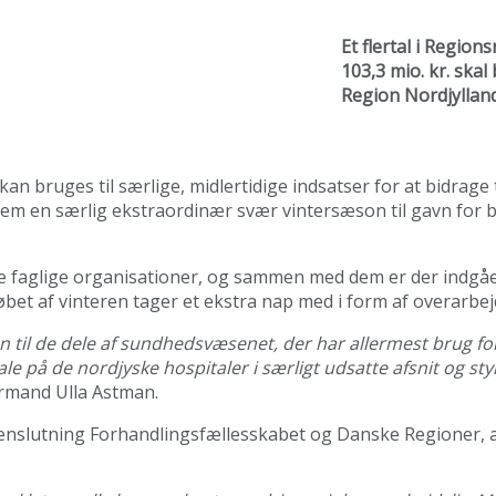
Et flertal i Region
103,3 mio. kr. ska
Region Nordjylland 
 kan bruges til særlige, midlertidige indsatser for at bidrage
 en særlig ekstraordinær svær vintersæson til gavn for b
e faglige organisationer, og sammen med dem er der indgået
bet af vinteren tager et ekstra nap med i form af overarbejde 
en til de dele af sundhedsvæsenet, der har allermest brug fo
 på de nordjyske hospitaler i særligt udsatte afsnit og styrk
rmand Ulla Astman.
menslutning Forhandlingsfællesskabet og Danske Regioner, 