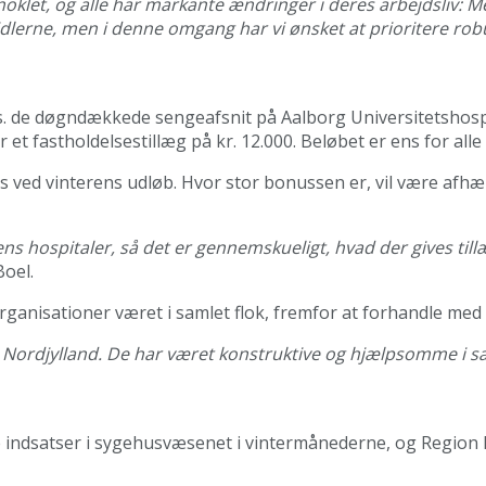
knoklet, og alle har markante ændringer i deres arbejdsliv: 
dlerne, men i denne omgang har vi ønsket at prioritere rob
s. de døgndækkede sengeafsnit på Aalborg Universitetshospi
t fastholdelsestillæg på kr. 12.000. Beløbet er ens for alle
 ved vinterens udløb. Hvor stor bonussen er, vil være afhæ
ns hospitaler, så det er gennemskueligt, hvad der gives till
Boel.
ganisationer været i samlet flok, fremfor at forhandle med 
oner i Nordjylland. De har været konstruktive og hjælpsomme 
ige indsatser i sygehusvæsenet i vintermånederne, og Region N