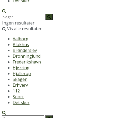
Det sker
Ingen resultater
Vis alle resultater
Aalborg
Blokhus
Brønderslev
Dronninglund
Frederikshavn
Hjørring
Hjallerup
Skagen
Erhverv
112
Sport
Det sker