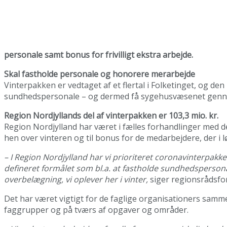
personale samt bonus for frivilligt ekstra arbejde.
Skal fastholde personale og honorere merarbejde
Vinterpakken er vedtaget af et flertal i Folketinget, og den
sundhedspersonale – og dermed få sygehusvæsenet gennem
Region Nordjyllands del af vinterpakken er 103,3 mio. kr.
Region Nordjylland har været i fælles forhandlinger med d
hen over vinteren og til bonus for de medarbejdere, der i lø
– I Region Nordjylland har vi prioriteret coronavinterpakk
defineret formålet som bl.a. at fastholde sundhedspersonale
overbelægning, vi oplever her i vinter,
siger regionsrådsfo
Det har været vigtigt for de faglige organisationers sam
faggrupper og på tværs af opgaver og områder.