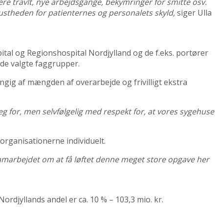
Mere travlt, nye arbejdsgange, bekymringer for smitte osv.
ustheden for patienternes og personalets skyld,
siger Ulla
tal og Regionshospital Nordjylland og de f.eks. portører
 de valgte faggrupper.
ngig af mængden af overarbejde og frivilligt ekstra
æg for, men selvfølgelig med respekt for, at vores sygehuse
organisationerne individuelt.
i samarbejdet om at få løftet denne meget store opgave her
ordjyllands andel er ca. 10 % – 103,3 mio. kr.