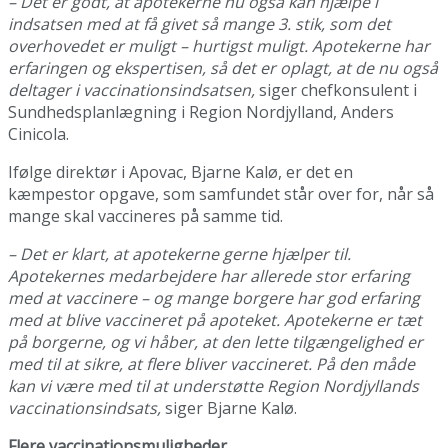
– Det er godt, at apotekerne nu også kan hjælpe i
indsatsen med at få givet så mange 3. stik, som det
overhovedet er muligt – hurtigst muligt. Apotekerne har
erfaringen og ekspertisen, så det er oplagt, at de nu også
deltager i vaccinationsindsatsen,
siger chefkonsulent i
Sundhedsplanlægning i Region Nordjylland, Anders
Cinicola.
Ifølge direktør i Apovac, Bjarne Kalø, er det en
kæmpestor opgave, som samfundet står over for, når så
mange skal vaccineres på samme tid.
– Det er klart, at apotekerne gerne hjælper til.
Apotekernes medarbejdere har allerede stor erfaring
med at vaccinere – og mange borgere har god erfaring
med at blive vaccineret på apoteket. Apotekerne er tæt
på borgerne, og vi håber, at den lette tilgængelighed er
med til at sikre, at flere bliver vaccineret. På den måde
kan vi være med til at understøtte Region Nordjyllands
vaccinationsindsats,
siger Bjarne Kalø.
Flere vaccinationsmuligheder