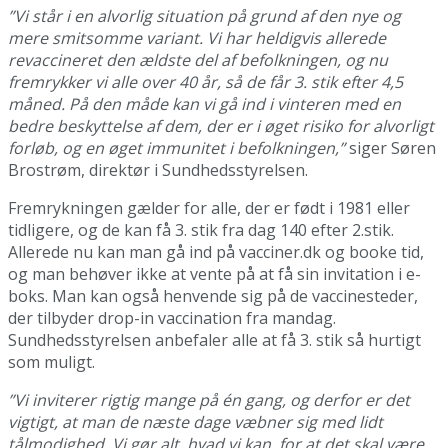
”Vi står i en alvorlig situation på grund af den nye og
mere smitsomme variant. Vi har heldigvis allerede
revaccineret den ældste del af befolkningen, og nu
fremrykker vi alle over 40 år, så de får 3. stik efter 4,5
måned. På den måde kan vi gå ind i vinteren med en
bedre beskyttelse af dem, der er i øget risiko for alvorligt
forløb, og en øget immunitet i befolkningen,”
siger Søren
Brostrøm, direktør i Sundhedsstyrelsen.
Fremrykningen gælder for alle, der er født i 1981 eller
tidligere, og de kan få 3. stik fra dag 140 efter 2.stik.
Allerede nu kan man gå ind på vacciner.dk og booke tid,
og man behøver ikke at vente på at få sin invitation i e-
boks. Man kan også henvende sig på de vaccinesteder,
der tilbyder drop-in vaccination fra mandag.
Sundhedsstyrelsen anbefaler alle at få 3. stik så hurtigt
som muligt.
”Vi inviterer rigtig mange på én gang, og derfor er det
vigtigt, at man de næste dage væbner sig med lidt
tålmodighed. Vi gør alt, hvad vi kan, for at det skal være