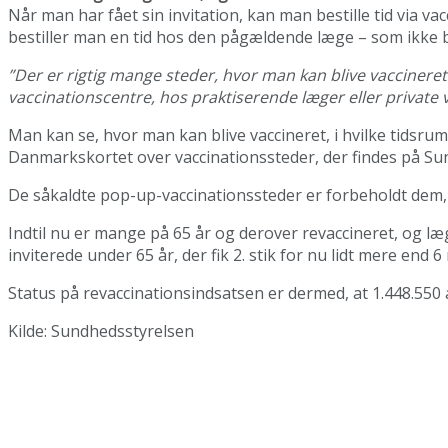
Når man har fået sin invitation, kan man bestille tid via va
bestiller man en tid hos den pågældende læge – som ikke b
”Der er rigtig mange steder, hvor man kan blive vaccineret 
vaccinationscentre, hos praktiserende læger eller private va
Man kan se, hvor man kan blive vaccineret, i hvilke tids
Danmarkskortet over vaccinationssteder, der findes på S
De såkaldte pop-up-vaccinationssteder er forbeholdt dem, de
Indtil nu er mange på 65 år og derover revaccineret, og læg
inviterede under 65 år, der fik 2. stik for nu lidt mere end 
Status på revaccinationsindsatsen er dermed, at 1.448.550 all
Kilde: Sundhedsstyrelsen