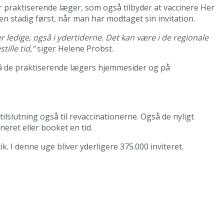
ner praktiserende læger, som også tilbyder at vaccinere Her
n stadig først, når man har modtaget sin invitation.
r ledige, også i ydertiderne. Det kan være i de regionale
ille tid,”
siger Helene Probst.
 på de praktiserende lægers hjemmesider og på
ilslutning også til revaccinationerne. Også de nyligt
neret eller booket en tid.
k. I denne uge bliver yderligere 375.000 inviteret.