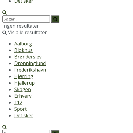
Det sker
Ingen resultater
Vis alle resultater
Aalborg
Blokhus
Brønderslev
Dronninglund
Frederikshavn
Hjørring
Hjallerup
Skagen
Erhverv
112
Sport
Det sker