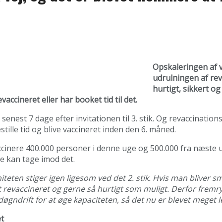
Opskaleringen af v
udrulningen af rev
hurtigt, sikkert og
accineret eller har booket tid til det.
senest 7 dage efter invitationen til 3. stik. Og revaccinations
estille tid og blive vaccineret inden den 6. måned.
accinere 400.000 personer i denne uge og 500.000 fra næste ug
ere kan tage imod det.
iteten stiger igen ligesom ved det 2. stik. Hvis man bliver s
revaccineret og gerne så hurtigt som muligt. Derfor fremrykke
gndrift for at øge kapaciteten, så det nu er blevet meget let
et