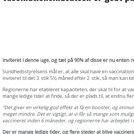
inviteret i denne uge, og tæt på 90% af disse er nu enten rev
Sundhedsstyrelsens mål er, at alle skal have en vaccination 
inviteret til det 3. stik 5½ måned efter 2. stik, så man kan b
Regionerne har etableret kapaciteten, der skal til for at v
mange ledige tider at finde, så der er plads til, at endnu fl
”Det giver en virkelig god effekt at få en booster, og immun
meget mindre. Det er vigtigt, at vi får så mange som muligt 
vaccineret inden 6 måneder, og regionerne har arbejdet i dø
Der er mange ledige tider, og flere steder at blive vacciner