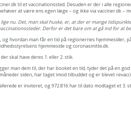
cciner.dk til et vaccinationssted. Desuden er der i alle regio
ehøver at være ens egen læge – og ikke via vacciner.dk – me
lige nu. Det, man skal huske, er, at der er mange tidspunkte
ccinationssteder. Derfor er det bare om at gå ind for at best
rum, og hvordan man får en tid på regionernes hjemmesider,
undhedsstyrelsens hjemmeside og coronasmitte.dk.
r skal have deres 1. eller 2. stik.
ger man dem til, der har booket en tid, tyder det på en god t
6 måneder siden, har taget imod tilbuddet og er blevet revacci
erede er inviteret, og 972.816 har til dato modtaget et 3. sti