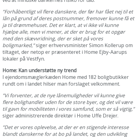
ved at mindske bankernes risiko for tab.
”Forhåbentligt vil flere danskere, der før har fået nej til et
lån på grund af deres postnummer, fremover kunne få et
ja til drømmehuset. Det er klart, at vi ikke vil kunne
hjælpe alle, men vi mener, at der er brug for et opgør
med den skævvridning, der er sket på vores
boligmarked,”
siger erhvervsminister Simon Kollerup om
tiltaget, der netop er præsenteret i Home Ejby-Aarups
lokaler på Vestfyn.
Home: Kan understøtte ny trend
I ejendomsmæglerkæden Home med 182 boligbutikker
rundt om i landet hilser man forslaget velkomment.
”Vi forventer, at de nye lånemuligheder vil kunne give
flere bolighandler uden for de store byer, og det vil være
til gavn for mobiliteten i vores samfund, som er så vigtig,”
siger administrerende direktør i Home Uffe Drejer.
”Det er vores oplevelse, at der er en stigende interesse
blandt danskerne for at bo på landet, og den udvikling