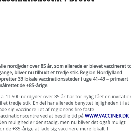
Alle nordjyder over 85 år, som allerede er blevet vaccineret t
gange, bliver nu tilbudt et tredje stik. Region Nordjylland
opretter 33 lokale vaccinationssteder i uge 41-43 – primært
målrettet de +85-årige.
Ca. 11.500 nordjyder over 85 år har for nylig fået en invitatio
il et tredje stik. En del har allerede benyttet lejligheden til at
ade sig vaccinere i et af regionens fire faste
vaccinationscentre ved at bestille tid på
WWW.VACCINER.DK
.
Den mulighed er der stadig, men nu bliver det også muligt
for de +85-årige at lade sig vaccinere mere lokalt. I