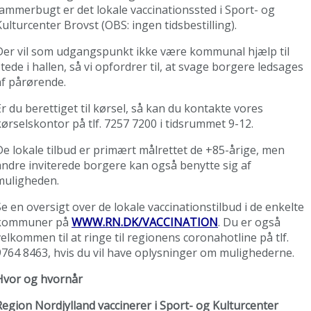
Jammerbugt er det lokale vaccinationssted i Sport- og
Kulturcenter Brovst (OBS: ingen tidsbestilling).
Der vil som udgangspunkt ikke være kommunal hjælp til
stede i hallen, så vi opfordrer til, at svage borgere ledsages
af pårørende.
Er du berettiget til kørsel, så kan du kontakte vores
kørselskontor på tlf. 7257 7200 i tidsrummet 9-12.
De lokale tilbud er primært målrettet de +85-årige, men
andre inviterede borgere kan også benytte sig af
muligheden.
Se en oversigt over de lokale vaccinationstilbud i de enkelte
kommuner på
WWW.RN.DK/VACCINATION
. Du er også
velkommen til at ringe til regionens coronahotline på tlf.
9764 8463, hvis du vil have oplysninger om mulighederne.
Hvor og hvornår
Region Nordjylland vaccinerer i Sport- og Kulturcenter