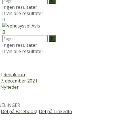
Ingen resultater
Vis alle resultater
Ingen resultater
Vis alle resultater
af
Redaktion
27. december 2021
Nyheder
0
DELINGER
Del på Facebook
Del på LinkedIn