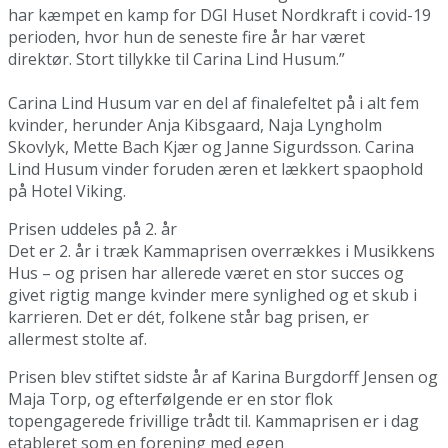
har kæmpet en kamp for DGI Huset Nordkraft i covid-19
perioden, hvor hun de seneste fire år har været
direktør. Stort tillykke til Carina Lind Husum.”
Carina Lind Husum var en del af finalefeltet på i alt fem
kvinder, herunder Anja Kibsgaard, Naja Lyngholm
Skovlyk, Mette Bach Kjær og Janne Sigurdsson. Carina
Lind Husum vinder foruden æren et lækkert spaophold
på Hotel Viking.
Prisen uddeles på 2. år
Det er 2. år i træk Kammaprisen overrækkes i Musikkens
Hus – og prisen har allerede været en stor succes og
givet rigtig mange kvinder mere synlighed og et skub i
karrieren. Det er dét, folkene står bag prisen, er
allermest stolte af.
Prisen blev stiftet sidste år af Karina Burgdorff Jensen og
Maja Torp, og efterfølgende er en stor flok
topengagerede frivillige trådt til. Kammaprisen er i dag
etableret som en forening med egen