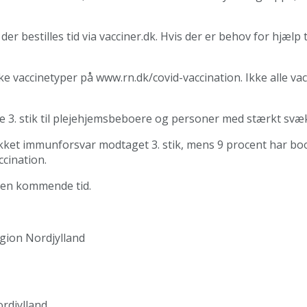
der bestilles tid via vacciner.dk. Hvis der er behov for hjælp
lke vaccinetyper på www.rn.dk/covid-vaccination. Ikke alle va
ve 3. stik til plejehjemsbeboere og personer med stærkt sv
kket immunforsvar modtaget 3. stik, mens 9 procent har book
cination.
f den kommende tid.
gion Nordjylland
rdjylland