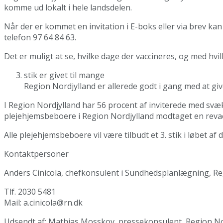
komme ud lokalt i hele landsdelen.
Når der er kommet en invitation i E-boks eller via brev kan 
telefon 97 64 84 63.
Det er muligt at se, hvilke dage der vaccineres, og med hvi
stik er givet til mange
Region Nordjylland er allerede godt i gang med at gi
I Region Nordjylland har 56 procent af inviterede med svæ
plejehjemsbeboere i Region Nordjylland modtaget en revac
Alle plejehjemsbeboere vil være tilbudt et 3. stik i løbet a
Kontaktpersoner
Anders Cinicola, chefkonsulent i Sundhedsplanlægning, Re
Tlf. 2030 5481
Mail: a.cinicola@rn.dk
Udsendt af: Mathias Mosskov, pressekonsulent, Region No