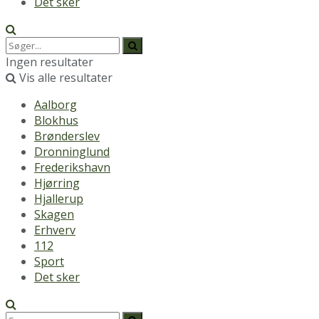
Det sker
Ingen resultater
Vis alle resultater
Aalborg
Blokhus
Brønderslev
Dronninglund
Frederikshavn
Hjørring
Hjallerup
Skagen
Erhverv
112
Sport
Det sker