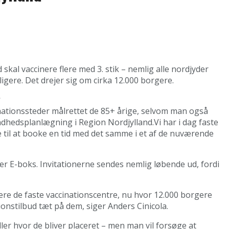
skal vaccinere flere med 3. stik – nemlig alle nordjyder
idligere. Det drejer sig om cirka 12.000 borgere.
cinationssteder målrettet de 85+ årige, selvom man også
undhedsplanlægning i Region Nordjylland.Vi har i dag faste
e til at booke en tid med det samme i et af de nuværende
ler E-boks. Invitationerne sendes nemlig løbende ud, fordi
re de faste vaccinationscentre, nu hvor 12.000 borgere
ionstilbud tæt på dem, siger Anders Cinicola.
ler hvor de bliver placeret – men man vil forsøge at