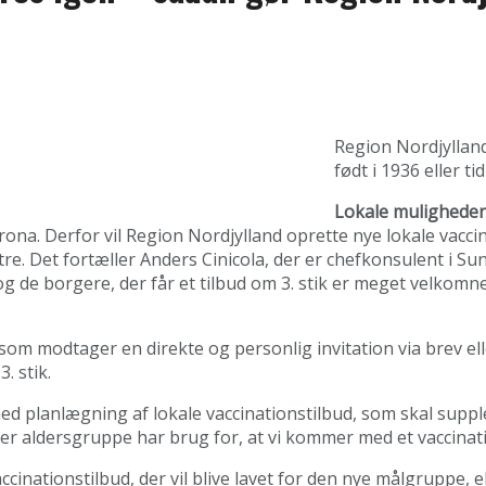
Region Nordjylland 
født i 1936 eller t
Lokale muligheder
corona. Derfor vil Region Nordjylland oprette nye lokale vac
ntre. Det fortæller Anders Cinicola, der er chefkonsulent i S
og de borgere, der får et tilbud om 3. stik er meget velkomn
som modtager en direkte og personlig invitation via brev el
. stik.
planlægning af lokale vaccinationstilbud, som skal supple
 her aldersgruppe har brug for, at vi kommer med et vaccinat
inationstilbud, der vil blive lavet for den nye målgruppe, el