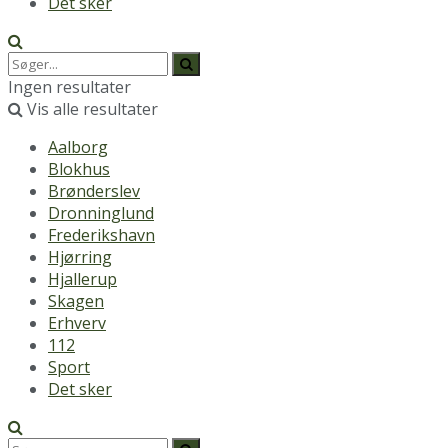
Det sker
Ingen resultater
Vis alle resultater
Aalborg
Blokhus
Brønderslev
Dronninglund
Frederikshavn
Hjørring
Hjallerup
Skagen
Erhverv
112
Sport
Det sker