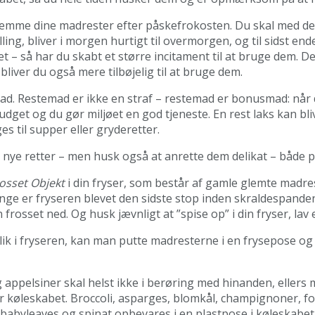
at gemme dine madrester efter påskefrokosten. Du skal med 
ng, bliver i morgen hurtigt til overmorgen, og til sidst end
t – så har du skabt et større incitament til at bruge dem. D
bliver du også mere tilbøjelig til at bruge dem.
mad. Restemad er ikke en straf – restemad er bonusmad: når
get og du gør miljøet en god tjeneste. En rest laks kan bliv
es til supper eller gryderetter.
 nye retter – men husk også at anrette dem delikat – både 
rosset Objekt
i din fryser, som består af gamle glemte madre
 mange er fryseren blevet den sidste stop inden skraldespande
rosset ned. Og husk jævnligt at ”spise op” i din fryser, lav 
lik i fryseren, kan man putte madresterne i en frysepose o
appelsiner skal helst ikke i berøring med hinanden, ellers
r køleskabet. Broccoli, asparges, blomkål, champignoner, f
lat, babyleaves og spinat opbevares i en plastpose i køleskab