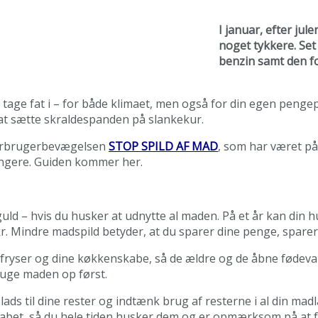
I januar, efter ju
noget tykkere. Set 
benzin samt den fo
 tage fat i – for både klimaet, men også for din egen peng
 at sætte skraldespanden på slankekur.
forbrugerbevægelsen
STOP SPILD AF MAD
, som har været på 
længere. Guiden kommer her.
uld – hvis du husker at udnytte al maden. På et år kan din
kr. Mindre madspild betyder, at du sparer dine penge, sparer
fryser og dine køkkenskabe, så de ældre og de åbne fødevarer
uge maden op først.
ads til dine rester og indtænk brug af resterne i al din ma
skabet, så du hele tiden husker dem og er opmærksom på at f