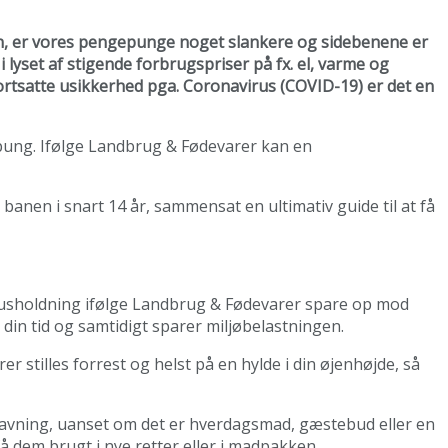
len, er vores pengepunge noget slankere og sidebenene er
i lyset af stigende forbrugspriser på fx. el, varme og
rtsatte usikkerhed pga. Coronavirus (COVID-19) er det en
epung. Ifølge Landbrug & Fødevarer kan en
banen i snart 14 år, sammensat en ultimativ guide til at få
 husholdning ifølge Landbrug & Fødevarer spare op mod
 din tid og samtidigt sparer miljøbelastningen.
 stilles forrest og helst på en hylde i din øjenhøjde, så
dlavning, uanset om det er hverdagsmad, gæstebud eller en
å dem brugt i nye retter eller i madpakken.