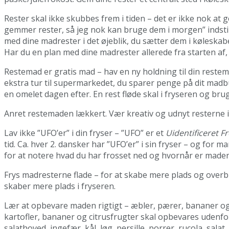
Rester skal ikke skubbes frem i tiden – det er ikke nok 
gemmer rester, så jeg nok kan bruge dem i morgen” indstilli
med dine madrester i det øjeblik, du sætter dem i køleskabe
Har du en plan med dine madrester allerede fra starten af, 
Restemad er gratis mad – hav en ny holdning til din reste
ekstra tur til supermarkedet, du sparer penge på dit madbud
en omelet dagen efter. En rest fløde skal i fryseren og brug
Anret restemaden lækkert. Vær kreativ og udnyt resterne i
Lav ikke ”UFO’er” i din fryser – ”UFO” er et
Uidentificeret F
tid. Ca. hver 2. dansker har ”UFO’er” i sin fryser – og for
for at notere hvad du har frosset ned og hvornår er maden f
Frys madresterne flade – for at skabe mere plads og overb
skaber mere plads i fryseren.
Lær at opbevare maden rigtigt – æbler, pærer, bananer og 
kartofler, bananer og citrusfrugter skal opbevares udenfo
salathoved, ingefær, kål, løg, persille, porrer, rucola, sa