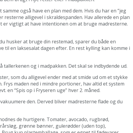
det samme også have en plan med dem. Hvis du har en ”jeg
er resterne alligevel i skraldespanden. Hav allerede en plan
et er vigtigt at have intentionen om at bruge madresterne.
 du husker at bruge din restemad, sparer du både en
e til en laksesalat dagen efter. En rest kylling kan komme i
på tallerkenen og i madpakken. Det skal se indbydende ud.
ster, som du alligevel ender med at smide ud om et stykke
n. Frys maden ned i mindre portioner, hav altid et system
evt. en “Spis op i Fryseren uge” hver 2. måned.
g vakuumere den. Derved bliver madresterne flade og du
 modnes de hurtigere. Tomater, avocado, rugbrød,
orårsløg, grønne bønner, gulerødder (uden top),
et. Brug kun plastemballage, som er egnet til fødevarer.