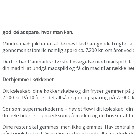
god idé at spare, hvor man kan.
Mindre madspild er en af de mest lavthængende frugter at
gennemsnitsfamilie nemlig spare ca. 7.200 kr. om året ved
Derfor har Danmarks største bevægelse mod madspild, 
din mad til at undgå madspild og få din mad til at række 
Derhjemme i køkkenet:
Dit køleskab, dine køkkenskabe og din fryser gemmer på g
7.200 kr. På 10 år er det altså en god opsparing på 72.000 
Gør som supermarkederne – hav et flow i dit køleskab, din 
du hele tiden er opmærksom på maden og du husker at br
Dine rester skal gemmes, men ikke glemmes. Hav central pl
påske/julefrokost. Gem dine rester et centralt sted i køle