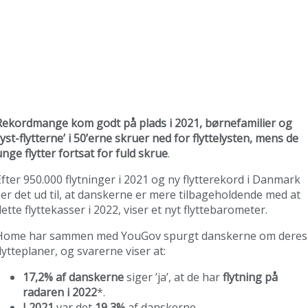
Rekordmange kom godt på plads i 2021, børnefamilier og
lyst-flytterne’ i 50’erne skruer ned for flyttelysten, mens de
unge flytter fortsat for fuld skrue
.
Efter 950.000 flytninger i 2021 og ny flytterekord i Danmark
ser det ud til, at danskerne er mere tilbageholdende med at
lette flyttekasser i 2022, viser et nyt flyttebarometer.
Home har sammen med YouGov spurgt danskerne om deres
flytteplaner, og svarerne viser at:
17,2% af danskerne
siger ’ja’, at de har
flytning på
radaren i 2022
*.
I 2021
var det
19,3%
af danskerne.