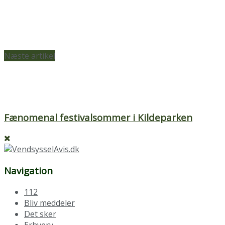
Næste artikel
Fænomenal festivalsommer i Kildeparken
Navigation
112
Bliv meddeler
Det sker
Erhverv