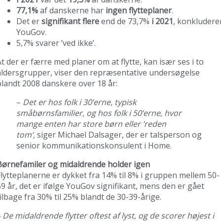
77,1%
af danskerne har
ingen flytteplaner
.
Det er
signifikant flere
end de 73,7%
i 2021
, konkludere
YouGov.
5,7% svarer ’ved ikke’.
At der er færre med planer om at flytte, kan især ses i to
aldersgrupper, viser den repræsentative undersøgelse
blandt 2008 danskere over 18 år:
–
Det er hos folk i 30’erne, typisk
småbørnsfamilier, og hos folk i 50’erne, hvor
mange enten har store børn eller ’reden
tom’,
siger Michael Dalsager, der er talsperson og
senior kommunikationskonsulent i Home.
Børnefamiler og midaldrende holder igen
Flytteplanerne er dykket fra 14% til 8% i gruppen mellem 50-
59 år, det er ifølge YouGov signifikant, mens den er gået
tilbage fra 30% til 25% blandt de 30-39-årige.
– De midaldrende flytter oftest af lyst, og de scorer højest i