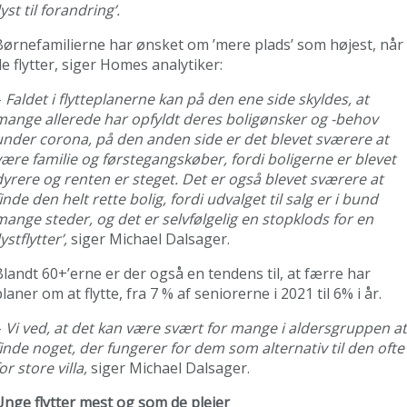
lyst til forandring’.
Børnefamilierne har ønsket om ’mere plads’ som højest, når
de flytter, siger Homes analytiker:
–
Faldet i flytteplanerne kan på den ene side skyldes, at
mange allerede har opfyldt deres boligønsker og -behov
under corona, på den anden side er det blevet sværere at
være familie og førstegangskøber, fordi boligerne er blevet
dyrere og renten er steget. Det er også blevet sværere at
inde den helt rette bolig, fordi udvalget til salg er i bund
mange steder, og det er selvfølgelig en stopklods for en
lystflytter’,
siger Michael Dalsager.
Blandt 60+’erne er der også en tendens til, at færre har
laner om at flytte, fra 7 % af seniorerne i 2021 til 6% i år.
–
Vi ved, at det kan være svært for mange i aldersgruppen at
finde noget, der fungerer for dem som alternativ til den ofte
or store villa,
siger Michael Dalsager.
Unge flytter mest og som de plejer