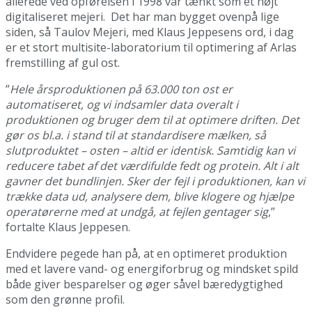
allerede ved opførelsen i 1998 var tænkt som et højt
digitaliseret mejeri. Det har man bygget ovenpå lige
siden, så Taulov Mejeri, med Klaus Jeppesens ord, i dag
er et stort multisite-laboratorium til optimering af Arlas
fremstilling af gul ost.
”
Hele årsproduktionen på 63.000 ton ost er
automatiseret, og vi indsamler data overalt i
produktionen og bruger dem til at optimere driften. Det
gør os bl.a. i stand til at standardisere mælken, så
slutproduktet – osten – altid er identisk. Samtidig kan vi
reducere tabet af det værdifulde fedt og protein. Alt i alt
gavner det bundlinjen. Sker der fejl i produktionen, kan vi
trække data ud, analysere dem, blive klogere og hjælpe
operatørerne med at undgå, at fejlen gentager sig
,”
fortalte Klaus Jeppesen.
Endvidere pegede han på, at en optimeret produktion
med et lavere vand- og energiforbrug og mindsket spild
både giver besparelser og øger såvel bæredygtighed
som den grønne profil.