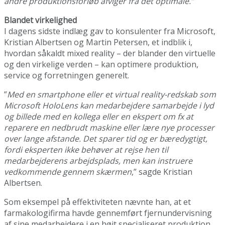
andre produktionsforløb afviger fra det optimale.”
Blandet virkelighed
I dagens sidste indlæg gav to konsulenter fra Microsoft,
Kristian Albertsen og Martin Petersen, et indblik i,
hvordan såkaldt mixed reality – der blander den virtuelle
og den virkelige verden – kan optimere produktion,
service og forretningen generelt.
”
Med en smartphone eller et virtual reality-redskab som
Microsoft HoloLens kan medarbejdere samarbejde i lyd
og billede med en kollega eller en ekspert om fx at
reparere en nedbrudt maskine eller lære nye processer
over lange afstande. Det sparer tid og er bæredygtigt,
fordi eksperten ikke behøver at rejse hen til
medarbejderens arbejdsplads, men kan instruere
vedkommende gennem skærmen
,” sagde Kristian
Albertsen.
Som eksempel på effektiviteten nævnte han, at et
farmakologifirma havde gennemført fjernundervisning
af sine medarbejdere i en højt specialiseret produktion