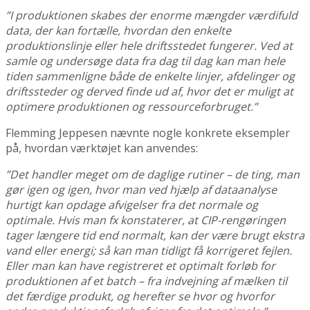
”I produktionen skabes der enorme mængder værdifuld
data, der kan fortælle, hvordan den enkelte
produktionslinje eller hele driftsstedet fungerer. Ved at
samle og undersøge data fra dag til dag kan man hele
tiden sammenligne både de enkelte linjer, afdelinger og
driftssteder og derved finde ud af, hvor det er muligt at
optimere produktionen og ressourceforbruget.”
Flemming Jeppesen nævnte nogle konkrete eksempler
på, hvordan værktøjet kan anvendes:
”Det handler meget om de daglige rutiner – de ting, man
gør igen og igen, hvor man ved hjælp af dataanalyse
hurtigt kan opdage afvigelser fra det normale og
optimale. Hvis man fx konstaterer, at CIP-rengøringen
tager længere tid end normalt, kan der være brugt ekstra
vand eller energi; så kan man tidligt få korrigeret fejlen.
Eller man kan have registreret et optimalt forløb for
produktionen af et batch – fra indvejning af mælken til
det færdige produkt, og herefter se hvor og hvorfor