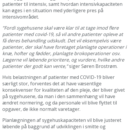
patienter til intensiv, samt hvordan intensivkapaciteten
kan øges i en situation med yderligere pres på
intensivområdet.
”Fordi sygehusene skal være klar til at tage imod flere
patienter med covid-19, så vil andre patienter opleve at
få deres behandling udskudt. Det vil eksempelvis være
patienter, der skal have foretaget planlagte operationer i
knæ, hofter og fødder, planlagte brokoperationer osv.
Lægerne vil løbende prioritere, og vurdere, hvilke andre
patienter der godt kan vente,”
siger Søren Brostrøm.
Hvis belastningen af patienter med COVID-19 bliver
særligt stor, forventes det at have væsentlige
konsekvenser for kvaliteten af den pleje, der bliver givet
på sygehusene, da man i den sammenhæng vil have
ændret normering, og da personale vil blive flyttet til
opgaver, de ikke normalt varetager.
Planlægningen af sygehuskapaciteten vil blive justeret
løbende på baggrund af udviklingen i smitte og