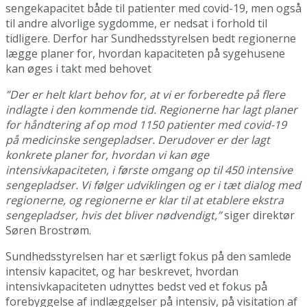
sengekapacitet både til patienter med covid-19, men også
til andre alvorlige sygdomme, er nedsat i forhold til
tidligere. Derfor har Sundhedsstyrelsen bedt regionerne
lægge planer for, hvordan kapaciteten på sygehusene
kan øges i takt med behovet
”Der er helt klart behov for, at vi er forberedte på flere
indlagte i den kommende tid. Regionerne har lagt planer
for håndtering af op mod 1150 patienter med covid-19
på medicinske sengepladser. Derudover er der lagt
konkrete planer for, hvordan vi kan øge
intensivkapaciteten, i første omgang op til 450 intensive
sengepladser. Vi følger udviklingen og er i tæt dialog med
regionerne, og regionerne er klar til at etablere ekstra
sengepladser, hvis det bliver nødvendigt,”
siger direktør
Søren Brostrøm.
Sundhedsstyrelsen har et særligt fokus på den samlede
intensiv kapacitet, og har beskrevet, hvordan
intensivkapaciteten udnyttes bedst ved et fokus på
forebyggelse af indlæggelser på intensiv, på visitation af